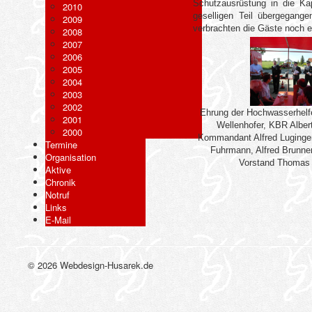
Schutzausrüstung in die K
2010
geselligen Teil übergegang
2009
verbrachten die Gäste noch 
2008
2007
2006
2005
2004
2003
2002
Ehrung der Hochwasserhelfe
2001
Wellenhofer, KBR Albert
2000
Kommandant Alfred Luginger,
Termine
Fuhrmann, Alfred Brunner,
Organisation
Vorstand Thomas 
Aktive
Chronik
Notruf
Links
E-Mail
© 2026 Webdesign-Husarek.de