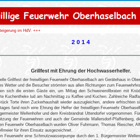
teigerung im HdV. +++
2 0 1 4
Grillfest mit Ehrung der Hochwasserhelfer.
elle Grillfest der freiwilligen Feuerwehr Oberhaselbach am Gerätehaus in Ober
es Wetter und die Besucher strömten aus allen Richtungen zum Feuerwehrfes
den sich die ersten Gäste ein, um Mittag den Schweinerollbraten mit Knö
üllte Kuchentheke lud am Nachmittag zu Kaffee und Kuchen. Zahlreiche Radfah
ck Torte ihren Zuckerhaushalt wieder auszugleichen, andere erfrischten si
tages fand noch eine Ehrung der Helfer der freiwilligen Feuerwehr Oberhase
germeister Wellenhofer und dem Kreisbrandrat Uttendorfer vorgenommen. Fü
stützung der Feuerwehren und auch der Gemeinde Mallersdorf-Pfaffenberg, d
lligen Feuerwehr Oberhaselbach wurden Oliver Fuhrmann, Thomas Riescher, Alfr
llmeier für ihren Einsatz ausgezeichnet.
ligen Feuerwehr eine Schmutzwasserpumpe durch den 1. Bürgermeister Welle