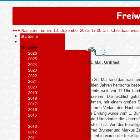
+++ Nächster Termin: 13. Dezember 2026, 17:00 Uhr: Christbaumvers
Startseite
Aktuelles
2026
2025
25. Mai: Grillfest
.
2024
2023
2022
Am 25. Mai fand das tradition
2021
beiden Jahren herrschte best
2020
Bereits weit vor 11 Uhr fan
2019
verzehren. Die reichlich gef
2018
nehmen, mit einem großen Stü
2017
weiteren Verlauf des Nachmit
2016
Die Ehrung wurde vom 1. Bür
2015
lobte Uttendorfer die Unter
2014
gestellt hat. Von der freiwi
2013
Alfred Brunner und Markus Ze
2012
Weiterhin wurde der freiwil
2011