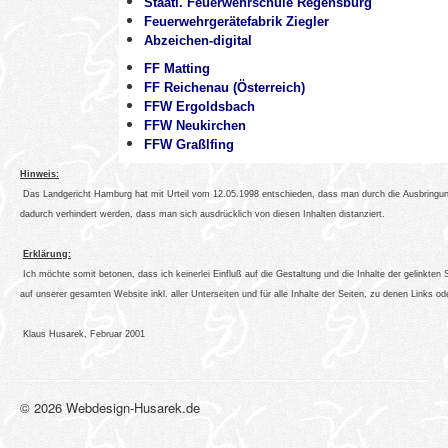
Staatl. Feuerwehrschule Regensburg
Feuerwehrgerätefabrik Ziegler
Abzeichen-digital
FF Matting
FF Reichenau (Österreich)
FFW Ergoldsbach
FFW Neukirchen
FFW Graßlfing
Hinweis:
Das Landgericht Hamburg hat mit Urteil vom 12.05.1998 entschieden, dass man durch die Ausbringung e
dadurch verhindert werden, dass man sich ausdrücklich von diesen Inhalten distanziert.
Erklärung:
Ich möchte somit betonen, dass ich keinerlei Einfluß auf die Gestaltung und die Inhalte der gelinkten S
auf unserer gesamten Website inkl. aller Unterseiten und für alle Inhalte der Seiten, zu denen Links od
Klaus Husarek, Februar 2001
© 2026 Webdesign-Husarek.de