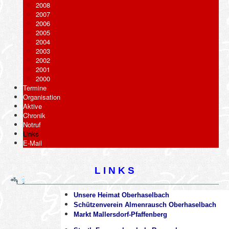
2008
2007
2006
2005
2004
2003
2002
2001
2000
Termine
Organisation
Aktive
Chronik
Notruf
Links
E-Mail
L I N K S
Unsere Heimat Oberhaselbach
Schützenverein Almenrausch Oberhaselbach
Markt Mallersdorf-Pfaffenberg