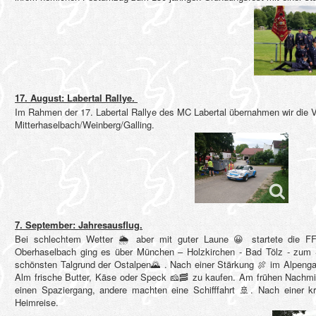
17. August: Labertal Rallye.
Im Rahmen der 17. Labertal Rallye des MC Labertal übernahmen wir die
Mitterhaselbach/Weinberg/Galling.
7. September: Jahresausflug.
Bei schlechtem Wetter
🌦
aber mit guter Laune
😀
startete die F
Oberhaselbach ging es über München – Holzkirchen - Bad Tölz - zum S
schönsten Talgrund der Ostalpen
🌄
. Nach einer Stärkung
🍖
im Alpengas
Alm frische Butter, Käse oder Speck
🧀
🥓
zu kaufen. Am frühen Nachmit
einen Spaziergang, andere machten eine Schifffahrt
🚢
. Nach einer k
Heimreise.