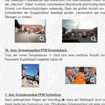
der „Hatzlhof“. Dabei mussten verschiedene Brandherde gleichzeitig be
Einsatz von Atemschutzträgern notwendig. Dank der großen Anzahl von A
Zufriedenheit der Gruppenführer bewältigt werden. Letztendlich war m
Übungen zu fördern.
30. Juni: Gründungsfest FFW Ergoldsbach.
Trotz der hohen Temperaturen 🌞 fand sich eine stattliche Anzahl von 
Feuerwehr Ergoldsbach begleitet haben 👍
7. Juli: Gründungsfest FFW Schierling.
Nach anfänglichem Regen am Vormittag 🌧 hatte der Wettergott doch noch
ihrem herrlichen Festumzug zum 150-jährigen Gründungsfest mit einer st