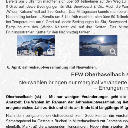
Bereits um 5 Uhr früh machten sich über 50 Teilnehmer auf den Weg zur
0 Grad auf ideale Bedingungen für Ski, Snowboard & Co.. Auch die Wan
„Wilden Kaisers“ voll auf ihre Kosten. Das Mittagessen konnte man bereit
Nachmittag tanken …Bereits um 5 Uhr früh machten sich über 50 Teilne
bei Temperaturen um 0 Grad auf ideale Bedingungen für Ski, Snowboard
Bergsilhouette des „Wilden Kaisers“ voll auf ihre Kosten. Das Mit
Frühlingsstrahlen Kräfte für den Nachmittag tanken …
6. April: Jahreshauptversammlung mit Neuwahlen.
FFW Oberhaselbach se
Neuwahlen bringen nur marginal veränderte 
– Ehrungen i
Oberhaselbach (sk) – Mit nur wenigen Veränderungen geht die V
Amtszeit. Die Wahlen im Rahmen der Jahreshauptversammlung lief
ereignisreiches Jahr zurück und ehrte am Ende fünf langjährige Mitg
Nach dem obligatorischen Gottesdienst zum Gedenken an die verstorb
Samstagabend im Gasthaus Bücherl in Mitterhaselbach zur Jahreshauptv
ebenfalls Marktrat) die anwesenden Honoratioren. Neben dem zweiten B