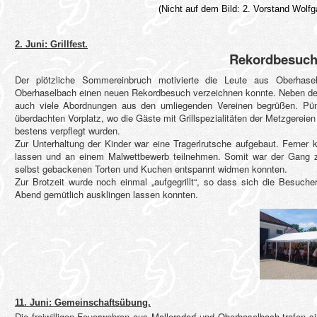
(Nicht auf dem Bild: 2. Vorstand Wolfg
2. Juni: Grillfest.
Rekordbesuch 
Der plötzliche Sommereinbruch motivierte die Leute aus Oberha
Oberhaselbach einen neuen Rekordbesuch verzeichnen konnte. Neben den 
auch viele Abordnungen aus den umliegenden Vereinen begrüßen. Pünk
überdachten Vorplatz, wo die Gäste mit Grillspezialitäten der Metzgereie
bestens verpflegt wurden.
Zur Unterhaltung der Kinder war eine Tragerlrutsche aufgebaut. Ferne
lassen und an einem Malwettbewerb teilnehmen. Somit war der Gang zu
selbst gebackenen Torten und Kuchen entspannt widmen konnten.
Zur Brotzeit wurde noch einmal „aufgegrillt“, so dass sich die Besuch
Abend gemütlich ausklingen lassen konnten.
11. Juni: Gemeinschaftsübung.
Die freiwilligen Feuerwehren aus Mallersdorf und Oberhaselbach trafen 