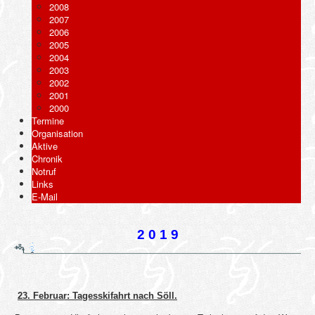
2008
2007
2006
2005
2004
2003
2002
2001
2000
Termine
Organisation
Aktive
Chronik
Notruf
Links
E-Mail
2 0 1 9
23. Februar: Tagesskifahrt nach Söll.