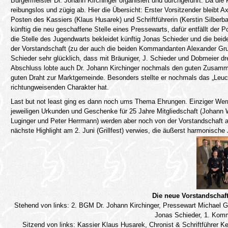
Bürgermeister Dr. Johann Kirchinger organisiert und durchgeführt. Da die 
reibungslos und zügig ab. Hier die Übersicht: Erster Vorsitzender bleibt A
Posten des Kassiers (Klaus Husarek) und Schriftführerin (Kerstin Silberb
künftig die neu geschaffene Stelle eines Pressewarts, dafür entfällt der 
die Stelle des Jugendwarts bekleidet künftig Jonas Schieder und die beid
der Vorstandschaft (zu der auch die beiden Kommandanten Alexander Grube
Schieder sehr glücklich, dass mit Bräuniger, J. Schieder und Dobmeier d
Abschluss lobte auch Dr. Johann Kirchinger nochmals den guten Zusamm
guten Draht zur Marktgemeinde. Besonders stellte er nochmals das „Leu
richtungweisenden Charakter hat.
Last but not least ging es dann noch ums Thema Ehrungen. Einziger Wermu
jeweiligen Urkunden und Geschenke für 25 Jahre Mitgliedschaft (Johann W
Luginger und Peter Herrmann) werden aber noch von der Vorstandschaft 
nächste Highlight am 2. Juni (Grillfest) verwies, die äußerst harmonisc
Die neue Vorstandschaf
Stehend von links: 2. BGM Dr. Johann Kirchinger, Pressewart Michael Gr
Jonas Schieder, 1. Kom
Sitzend von links: Kassier Klaus Husarek, Chronist & Schriftführer K