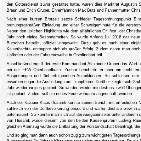
den Gottesdienst zuvor gestaltet hatte, waren dies Marktrat Augustin
Braun und Erich Gruber, Ehrenfähnrich Max Butz und Fahnenmutter Chris
Nach einer kurzen Brotzeit setzte Schieder Tagesordnungspunkt Ei
ordnungsgemäßen Einladung und einer Schweigeminute für die verstorb
Neben den üblichen Highlights wie dem alljährlichen Grillfest, der Chris
Jahr noch einige Besonderheiten. So wurde Anfang Juli 2018 das neu
Burschen betreibt, offiziell eingeweiht. Dazu gab es nach einer einj
Kaiserbachtal entpuppte sich als großer Erfolg. Zudem nahm man noch 
Upfkofen oder der Fahrzeugweihe in Oberlindhart teil.
Anschließend ergriff der erste Kommandant Alexander Gruber das Wort und
bei der FFW Oberhaselbach. Zudem berichtete er über ein recht erei
Absperrungen und fünf erfolgreichen Ausbildungen. So schlossen drei
erwarben sogar die Ausbildung zum Truppführer. Darüber zeigte sich Grube
Jahr wieder einiges geplant. So werden wieder mindestens zwölf Übungen
ist geplant. Zudem soll ein neues Feuerwehrauto angeschafft werden.
Auch der Kassier Klaus Husarek konnte seinen Bericht mit erfreulichen 
zahlreich von der Dorfbevölkerung besucht und warfen deshalb Gewinn a
untermauert. So konnte man sich auf der Ausgabenseite unter anderem di
von Husarek wurde diesem von den beiden Kassenprüfern Ludwig Rauch 
gleichen Atemzug wurde die Entlastung der Vorstandschaft beantragt, di
Und so ging man dann auch schon zügig zum wichtigsten Tagesordnungs